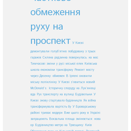
обмеження
руху на
проспект
У Києві
демонтували голуб’ятню
побудовану з трьох
гаражів
Скляна родзинка повернулась: на мос
Тимчасові зміни у русі міської елек
Київська
школа економіки трансформу
Ремонт мосту
через Десенку: обмежен
В Ірпені оновили
міську поліклініку
У Києві з’явиться новий
McDonald’s:
Історичну споруду на Лук’янівці
вда
Рух транспорту на вулиці Будівельни
У
Києві знову стартувало будівництв
Як війна
трансформувала вартість бу
У Броварському
районі триває модерн
Вже цього року в Україні
запрацюють
Вокзальна площа змінюється: нова
ор
Будівництво метро на Троєщину: Київ