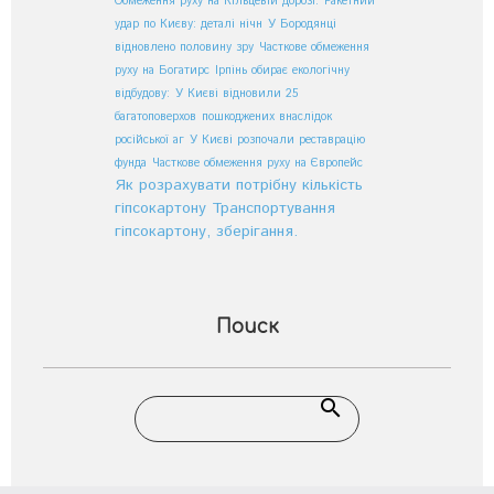
Обмеження руху на Кільцевій дорозі:
Ракетний
удар по Києву: деталі нічн
У Бородянці
відновлено половину зру
Часткове обмеження
руху на Богатирс
Ірпінь обирає екологічну
відбудову:
У Києві відновили 25
багатоповерхов
пошкоджених внаслідок
російської аг
У Києві розпочали реставрацію
фунда
Часткове обмеження руху на Європейс
Як розрахувати потрібну кількість
гіпсокартону
Транспортування
гіпсокартону, зберігання.
Поиск