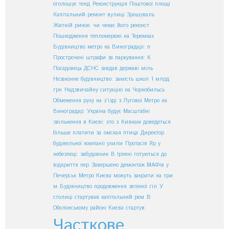
оголошує тенд
Реконструкція Поштової площі
Капітальний ремонт вулиці Зрошуваль
Житній ринок: чи чекає його реконст
Пошкодження тепломережі на Теремках
Будівництво метро на Виноградарі: п
Прострочені штрафи за паркування: К
Посадовець ДСНС завдав державі міль
Незаконне будівництво: замість школ
1 млрд
грн
Надзвичайну ситуацію на Чорнобильсь
Обмеження руху на з’їзді з Лугової
Метро на
Виноградар: Україна будує
Масштабні
звільнення в Києві: хто з
Киянам доведеться
більше платити за
омская птица
Директор
будівельної компанії ухили
Протасів Яр у
небезпеці: забудовник
В Ірпені готуються до
відкриття пер
Завершено демонтаж МАФів у
Печерськ
Метро Києва можуть закрити на три
м
Будівництво продовження зеленої гіл
У
столиці стартував капітальний рем
В
Оболонському районі Києва стартув
Часткове