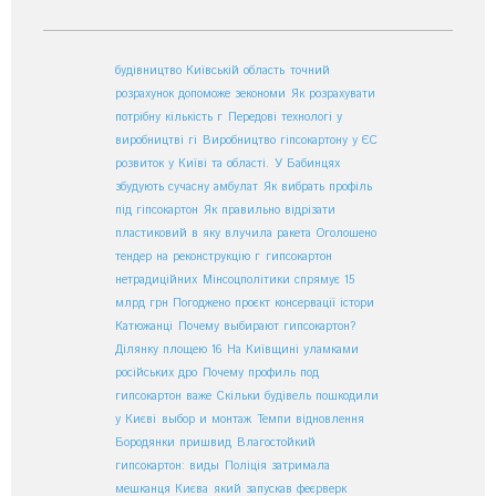
будівництво Київській область
точний
розрахунок допоможе зекономи
Як розрахувати
потрібну кількість г
Передові технологі у
виробництві гі
Виробництво гіпсокартону у ЄС
розвиток у Київі та області.
У Бабинцях
збудують сучасну амбулат
Як вибрать профіль
під гіпсокартон
Як правильно відрізати
пластиковий
в яку влучила ракета
Оголошено
тендер на реконструкцію г
гипсокартон
нетрадиційних
Мінсоцполітики спрямує 15
млрд грн
Погоджено проєкт консервації істори
Катюжанці
Почему выбирают гипсокартон?
Ділянку площею 16
На Київщині уламками
російських дро
Почему профиль под
гипсокартон важе
Скільки будівель пошкодили
у Києві
выбор и монтаж
Темпи відновлення
Бородянки пришвид
Влагостойкий
гипсокартон: виды
Поліція затримала
мешканця Києва
який запускав феєрверк