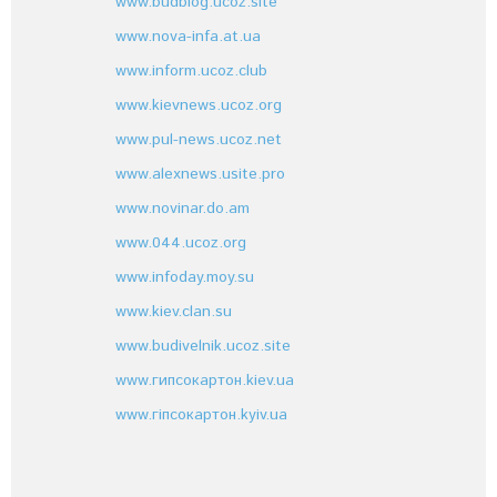
www.budblog.ucoz.site
www.nova-infa.at.ua
www.inform.ucoz.club
www.kievnews.ucoz.org
www.pul-news.ucoz.net
www.alexnews.usite.pro
www.novinar.do.am
www.044.ucoz.org
www.infoday.moy.su
www.kiev.clan.su
www.budivelnik.ucoz.site
www.гипсокартон.kiev.ua
www.гіпсокартон.kyiv.ua