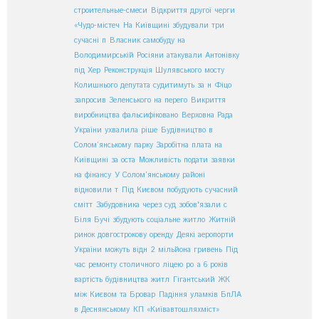
строительные-смеси
Відкриття другої черги
«Чудо-містеч
На Київщині збудували три
сучасні п
Власник самобуду на
Володимирській
Росіяни атакували Антонівку
під Хер
Реконструкція Шулявського мосту
Колишнього депутата судитимуть за н
Фіцо
запросив Зеленського на перего
Викриття
виробництва фальсифіковано
Верховна Рада
України ухвалила ріше
Будівництво в
Солом’янському парку
Заробітна плата на
Київщині за оста
Можливість подати заявки
на фінансу
У Солом’янському районі
відновили т
Під Києвом побудують сучасний
смітт
Забудовника через суд зобов'язали с
Біля Бучі збудують соціальне житло
Житній
ринок довгострокову оренду
Деякі аеропорти
України можуть відн
2 мільйона гривень
Під
час ремонту столичного ліцею ро
а 6 років
вартість будівництва житл
Гігантський ЖК
між Києвом та Бровар
Падіння уламків БпЛА
в Деснянському
КП «Київавтошляхміст»