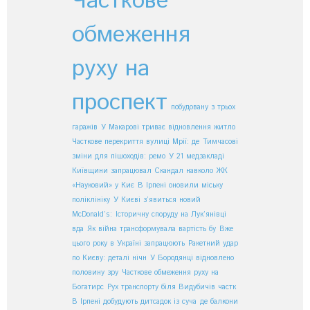
Часткове
обмеження
руху на
проспект
побудовану з трьох
гаражів
У Макарові триває відновлення житло
Часткове перекриття вулиці Мрії: де
Тимчасові
зміни для пішоходів: ремо
У 21 медзакладі
Київщини запрацювал
Скандал навколо ЖК
«Науковий» у Киє
В Ірпені оновили міську
поліклініку
У Києві з’явиться новий
McDonald’s:
Історичну споруду на Лук’янівці
вда
Як війна трансформувала вартість бу
Вже
цього року в Україні запрацюють
Ракетний удар
по Києву: деталі нічн
У Бородянці відновлено
половину зру
Часткове обмеження руху на
Богатирс
Рух транспорту біля Видубичів частк
В Ірпені добудують дитсадок із суча
де балкони