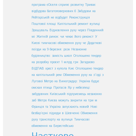
програма єОселя сприяє розвитку
Триває
відбудова багатоповерхових б
Забудови на
Рейтарській не відбудет
Реконструкція
Поштової площі
Капітальний ремонт вулиці
Зрошуваль
Відновлення руху через Південний
мі
Житній ринок: чи чекає його реконст
У
Києві тимчасові обмеження руху че
Додаткові
поїзди на 9 березня: розк
Незаконне
будівництво: замість школ
Оголошено тендер
на розробку проєкт
1 млрд грн
Загадково
ВІДПАВ хрест з купола Киє
Оголошено тендер
на капітальний рем
Обмеження руху на з’їзді з
Лугової
Метро на Виноградар: Україна будує
омская птица
Протасів Яр у небезпеці:
забудовник
Київський підприємець незаконно
заб
Метро Києва можуть закрити на три м
Франція та Україна запускають новий
Нові
безбар’єрні підходи в Шевченкі
Обмеження
руху транспорту на вулиця
Тимчасові
обмеження на Берестейсько