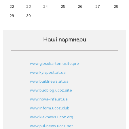
22
23
24
25
26
27
28
29
30
Наші партнери
www.gipsokarton.usite.pro
www.kyivpost.at.ua
www.buildnews.at.ua
www.budblog.ucoz.site
www.nova-infa.at.ua
www.inform.ucoz.club
www.kievnews.ucoz.org
www.pul-news.ucoz.net