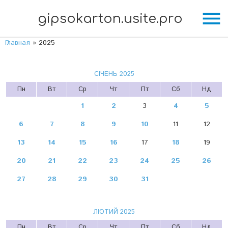
menu
gipsokarton.usite.pro
Главная
»
2025
СІЧЕНЬ 2025
Пн
Вт
Ср
Чт
Пт
Сб
Нд
1
2
3
4
5
6
7
8
9
10
11
12
13
14
15
16
17
18
19
20
21
22
23
24
25
26
27
28
29
30
31
ЛЮТИЙ 2025
Пн
Вт
Ср
Чт
Пт
Сб
Нд