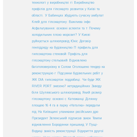
технологі у виробництві гі
Виробництво
профілів для гіпсокарто
розвиток у Київі та
області.
У Бабинцях збудують сучасну амбулат
Клей для гіпсокартону: Важлива інфо
Асфальтування: основні аспекти та т
Почему
холодильник плохо морозит?
У Києві
руйнується шляхопровід Юніс
Договір
генпідряду на будівництво П
профиль для
гипсокартона стеновой
Профіль для
гіпсокартону стельовий
Відновлено
багатоповерхівку в Солом
Оголошено тендер на
реконструкцію г
Підсумки будівельних робіт у
ЖК DIA
гипсокартон
подробиці.
Чи буде ЖК
RIVER PORT знесено?
нетрадиційних
Заводу
біля Шулявського шляхопровод
Який розмір
гіпсокартону: основні с
Катюжанці
Ділянку
площею 16
4 га в парку «Наталка» передали
під
На Київщині уламками російських дро
Президент Зеленський підписав закон
Темпи
відновлення Бородянки пришвид
У Пущі-
Водиці замість реконструкції
Відкриття другої